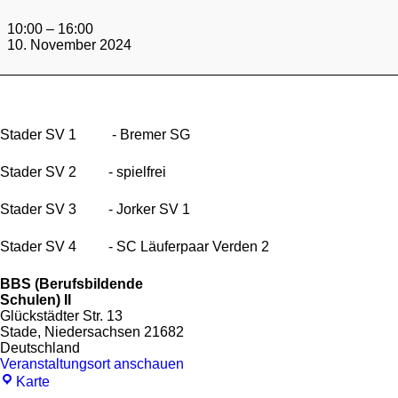
3.Runde
Mannschaften
10:00
–
16:00
Saison
10. November 2024
24/25
Stader SV 1 - Bremer SG
Stader SV 2 - spielfrei
Stader SV 3 - Jorker SV 1
Stader SV 4 - SC Läuferpaar Verden 2
BBS (Berufsbildende
Schulen) II
Glückstädter Str. 13
Stade
,
Niedersachsen
21682
Deutschland
Veranstaltungsort anschauen
BBS
Karte
(Berufsbildende