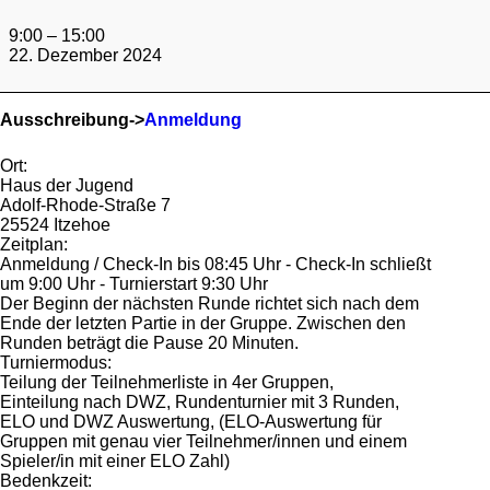
DWZ
/
9:00
–
15:00
ELO
22. Dezember 2024
Cup
́s
der
Ausschreibung->
Anmeldung
Wilstermarsch
&
Itzehoe
Ort:
2024
Haus der Jugend
Adolf-Rhode-Straße 7
25524 Itzehoe
Zeitplan:
Anmeldung / Check-In bis 08:45 Uhr - Check-In schließt
um 9:00 Uhr - Turnierstart 9:30 Uhr
Der Beginn der nächsten Runde richtet sich nach dem
Ende der letzten Partie in der Gruppe. Zwischen den
Runden beträgt die Pause 20 Minuten.
Turniermodus:
Teilung der Teilnehmerliste in 4er Gruppen,
Einteilung nach DWZ, Rundenturnier mit 3 Runden,
ELO und DWZ Auswertung, (ELO-Auswertung für
Gruppen mit genau vier Teilnehmer/innen und einem
Spieler/in mit einer ELO Zahl)
Bedenkzeit: