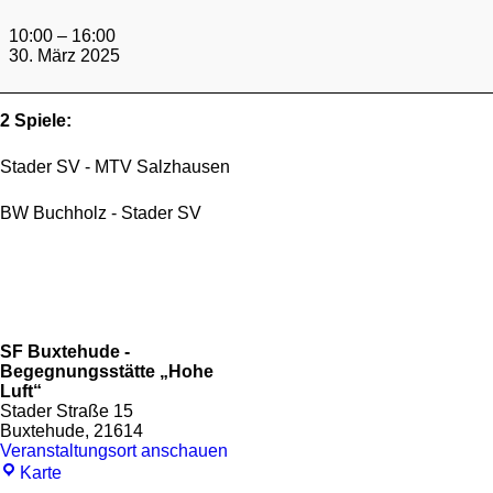
Jugendliga,
5.Spieltag
10:00
–
16:00
Landesklasse
30. März 2025
Nord
2 Spiele:
Stader SV - MTV Salzhausen
BW Buchholz - Stader SV
SF Buxtehude -
Begegnungsstätte „Hohe
Luft“
Stader Straße 15
Buxtehude
,
21614
Veranstaltungsort anschauen
SF
Karte
Buxtehude