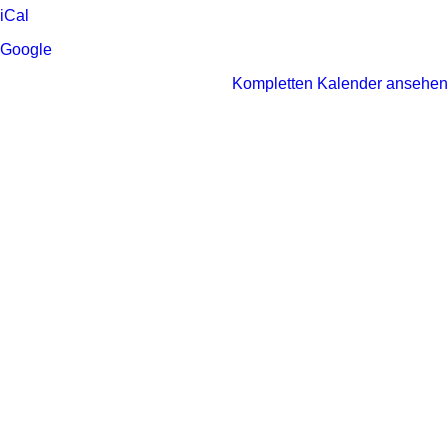
-
iCal
Begegnungsstätte
Google
„Hohe
Luft“
Kompletten Kalender ansehen