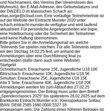
und Nachnamens, des Vereins (bei Vereinslosen des
Wohnorts), der E-Mail-Adresse, des Geburtsdatums und
der DWZ/ELO im klassischen Schach an:
elias.sorge@icloud.com. Eine vorläufige Teilnehmerliste ist
auf der Website der Eintracht Munster 2020 unter
schach.eintracht-munster.de verfügbar und wird laufend
aktualisiert. Für persönliche Angelegenheiten wie bspw.
eine Hotelbuchung oder die Sicherheit der Teilnehmer
wird keine Haftung übernommen.
Bitte geben Sie in der Anmeldungsmail an, welche
Teilevents Sie spielen möchten. Für alle Teilevents setzen
wir den Stichtag 14.02.25 fest, um anhand der
Anmeldungen über eine Durchführung final zu
entscheiden (dafür dann auch siehe Website).
Startgeld
Schnellschach: Erwachsene 15€, Jugendliche U18 10€
Blitzschach: Erwachsene 10€, Jugendliche U18 5€
Simultan: Erwachsene 25€, Jugendliche U18 15€
Alle 3 Teile: Erwachsene 40€, Jugendliche U18 20€
Anmeldungen werden bis zum Ablauf des 27.02.25
entgegengenommen. Der Betrag muss unter dem Betreff
„Spendenclassics 2025“ bis spätestens 28.02.2025 auf dem
Bankkonto Eintracht Munster e.V.; Kreissparkasse Soltau;
IBAN: DE68 2585 1660 0000 3327 18
eingegangen sein. Die Zahlung eines höheren Betrages ist