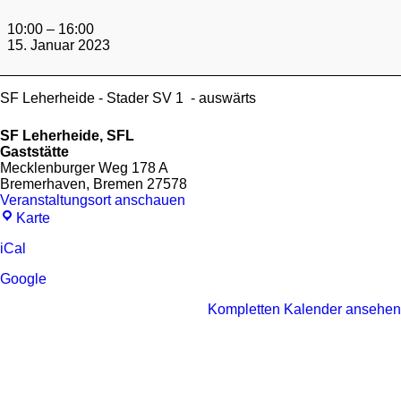
Verbandsliga
4.Runde
10:00
–
16:00
15. Januar 2023
SF Leherheide - Stader SV 1 - auswärts
SF Leherheide, SFL
Gaststätte
Mecklenburger Weg 178 A
Bremerhaven
,
Bremen
27578
Veranstaltungsort anschauen
SF
Karte
Leherheide,
SFL
iCal
Gaststätte
Google
Kompletten Kalender ansehen