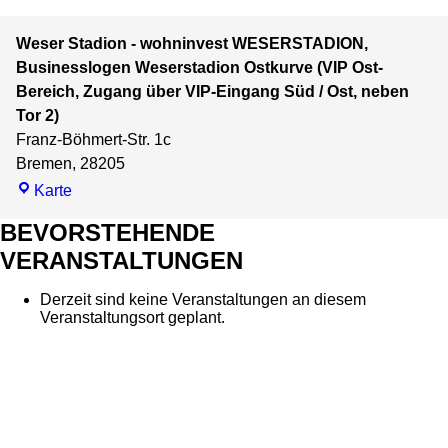
Weser Stadion - wohninvest WESERSTADION,
Businesslogen Weserstadion Ostkurve (VIP Ost-
Bereich, Zugang über VIP-Eingang Süd / Ost, neben
Tor 2)
Franz-Böhmert-Str. 1c
Bremen
,
28205
Weser
Karte
Stadion
BEVORSTEHENDE
-
VERANSTALTUNGEN
wohninvest
WESERSTADION,
Derzeit sind keine Veranstaltungen an diesem
Businesslogen
Veranstaltungsort geplant.
Weserstadion
Ostkurve
(VIP
Ost-
Bereich,